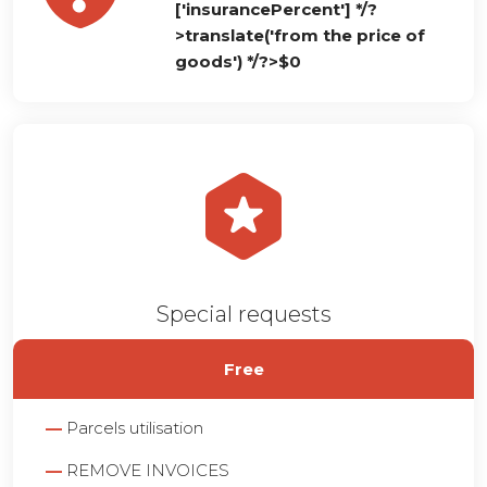
['insurancePercent'] */?
>
translate('from the price of
goods') */?>$0
Special requests
Free
—
Parcels utilisation
—
REMOVE INVOICES