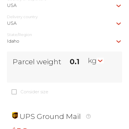
USA
Delivery сountry
USA
State/Region
Idaho
kg
Parcel weight
Consider size
UPS Ground Mail