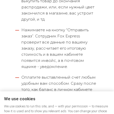
выкупить товар до окончания
распродажи, или, если нужный цвет
закончился в магазине, вас устроит
другой, и тд.
—
Нажимаете на кнопку “Отправить
заказ”. Сотрудник Fox Express
проверит все данные по вашему
заказу, рассчитает его итоговую
стоимость и в вашем кабинете
появится инвойс, а в почтовом
ящкике - уведомление.
—
Оплатите выставленный счет любым
удобным вам способом. Сразу после
того, как баланс в личном кабинете
Fox Express будет пополнен на
We use cookies
нужную сумму, наши эксперты
We use cookies to run this site, and — with your permission — to measure
займутся покупкой нужных вам
how it is used and to show you relevant ads. You can change your choice
товаров. Все этапы работы над