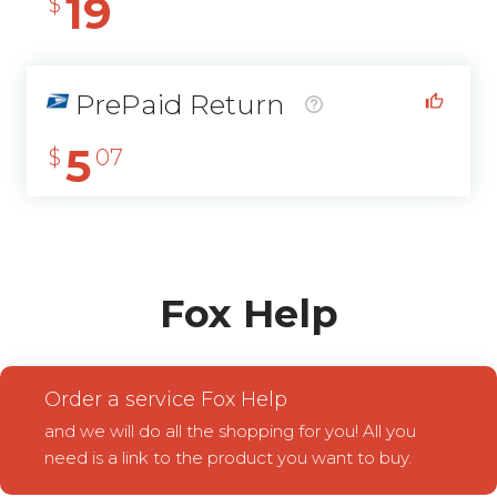
19
$
PrePaid Return
5
$
07
Fox Help
Order a service Fox Help
and we will do all the shopping for you! All you
need is a link to the product you want to buy.